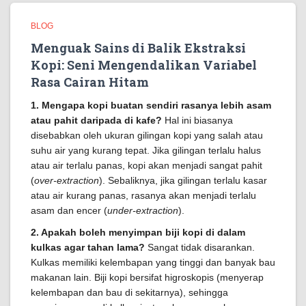
BLOG
Menguak Sains di Balik Ekstraksi
Kopi: Seni Mengendalikan Variabel
Rasa Cairan Hitam
1. Mengapa kopi buatan sendiri rasanya lebih asam
atau pahit daripada di kafe?
Hal ini biasanya
disebabkan oleh ukuran gilingan kopi yang salah atau
suhu air yang kurang tepat. Jika gilingan terlalu halus
atau air terlalu panas, kopi akan menjadi sangat pahit
(
over-extraction
). Sebaliknya, jika gilingan terlalu kasar
atau air kurang panas, rasanya akan menjadi terlalu
asam dan encer (
under-extraction
).
2. Apakah boleh menyimpan biji kopi di dalam
kulkas agar tahan lama?
Sangat tidak disarankan.
Kulkas memiliki kelembapan yang tinggi dan banyak bau
makanan lain. Biji kopi bersifat higroskopis (menyerap
kelembapan dan bau di sekitarnya), sehingga