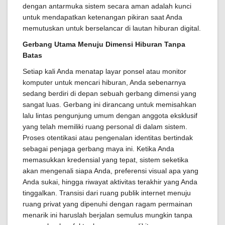
dengan antarmuka sistem secara aman adalah kunci
untuk mendapatkan ketenangan pikiran saat Anda
memutuskan untuk berselancar di lautan hiburan digital.
Gerbang Utama Menuju Dimensi Hiburan Tanpa
Batas
Setiap kali Anda menatap layar ponsel atau monitor
komputer untuk mencari hiburan, Anda sebenarnya
sedang berdiri di depan sebuah gerbang dimensi yang
sangat luas. Gerbang ini dirancang untuk memisahkan
lalu lintas pengunjung umum dengan anggota eksklusif
yang telah memiliki ruang personal di dalam sistem.
Proses otentikasi atau pengenalan identitas bertindak
sebagai penjaga gerbang maya ini. Ketika Anda
memasukkan kredensial yang tepat, sistem seketika
akan mengenali siapa Anda, preferensi visual apa yang
Anda sukai, hingga riwayat aktivitas terakhir yang Anda
tinggalkan. Transisi dari ruang publik internet menuju
ruang privat yang dipenuhi dengan ragam permainan
menarik ini haruslah berjalan semulus mungkin tanpa