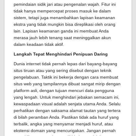
pemindaian sidik jari atau pengenalan wajah. Fitur ini
tidak hanya mempercepat proses masuk ke dalam
sistem, tetapi juga menambahkan lapisan keamanan
ekstra yang tidak mungkin bisa direplikasi oleh orang
lain. Lapisan keamanan ganda ini membuat Anda
merasa jauh lebih tenang saat meninggalkan akun
dalam keadaan tidak aktif.
Langkah Tepat Menghindari Penipuan Daring
Dunia internet tidak pernah lepas dari bayang-bayang
situs tiruan atau yang sering disebut dengan teknik
pengelabuan. Taktik ini bekerja dengan cara membuat
situs web yang tampilannya dibuat sangat mirip dengan
platform asli, dengan tujuan mencuri data pengguna
yang lengah. Untuk menghindari jebakan semacam ini,
kewaspadaan visual adalah senjata utama Anda. Selalu
perhatikan dengan saksama alamat tautan yang tertera
di bilah peramban Anda. Pastikan tidak ada huruf yang
terbalik, angka yang menyamar menjadi huruf, atau
ekstensi domain yang mencurigakan. Jangan pernah