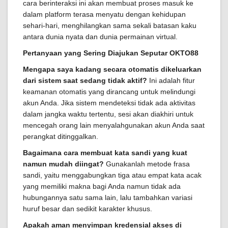
cara berinteraksi ini akan membuat proses masuk ke
dalam platform terasa menyatu dengan kehidupan
sehari-hari, menghilangkan sama sekali batasan kaku
antara dunia nyata dan dunia permainan virtual.
Pertanyaan yang Sering Diajukan Seputar OKTO88
Mengapa saya kadang secara otomatis dikeluarkan
dari sistem saat sedang tidak aktif?
Ini adalah fitur
keamanan otomatis yang dirancang untuk melindungi
akun Anda. Jika sistem mendeteksi tidak ada aktivitas
dalam jangka waktu tertentu, sesi akan diakhiri untuk
mencegah orang lain menyalahgunakan akun Anda saat
perangkat ditinggalkan.
Bagaimana cara membuat kata sandi yang kuat
namun mudah diingat?
Gunakanlah metode frasa
sandi, yaitu menggabungkan tiga atau empat kata acak
yang memiliki makna bagi Anda namun tidak ada
hubungannya satu sama lain, lalu tambahkan variasi
huruf besar dan sedikit karakter khusus.
Apakah aman menyimpan kredensial akses di