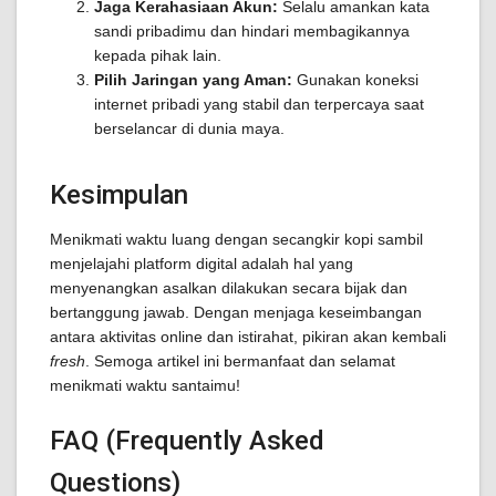
Jaga Kerahasiaan Akun:
Selalu amankan kata
sandi pribadimu dan hindari membagikannya
kepada pihak lain.
Pilih Jaringan yang Aman:
Gunakan koneksi
internet pribadi yang stabil dan terpercaya saat
berselancar di dunia maya.
Kesimpulan
Menikmati waktu luang dengan secangkir kopi sambil
menjelajahi platform digital adalah hal yang
menyenangkan asalkan dilakukan secara bijak dan
bertanggung jawab. Dengan menjaga keseimbangan
antara aktivitas online dan istirahat, pikiran akan kembali
fresh
. Semoga artikel ini bermanfaat dan selamat
menikmati waktu santaimu!
FAQ (Frequently Asked
Questions)