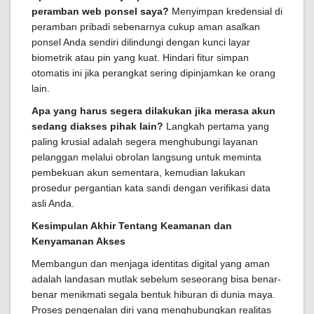
peramban web ponsel saya?
Menyimpan kredensial di
peramban pribadi sebenarnya cukup aman asalkan
ponsel Anda sendiri dilindungi dengan kunci layar
biometrik atau pin yang kuat. Hindari fitur simpan
otomatis ini jika perangkat sering dipinjamkan ke orang
lain.
Apa yang harus segera dilakukan jika merasa akun
sedang diakses pihak lain?
Langkah pertama yang
paling krusial adalah segera menghubungi layanan
pelanggan melalui obrolan langsung untuk meminta
pembekuan akun sementara, kemudian lakukan
prosedur pergantian kata sandi dengan verifikasi data
asli Anda.
Kesimpulan Akhir Tentang Keamanan dan
Kenyamanan Akses
Membangun dan menjaga identitas digital yang aman
adalah landasan mutlak sebelum seseorang bisa benar-
benar menikmati segala bentuk hiburan di dunia maya.
Proses pengenalan diri yang menghubungkan realitas