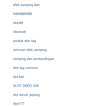
efek samping dan
HAHAWIN88
okto88
Otomotif
produk skin tag
remover efek samping
samping dan perbandingan
skin tag remover
slot bet
SLOT DEPO 10K
slot server jepang
Slot777