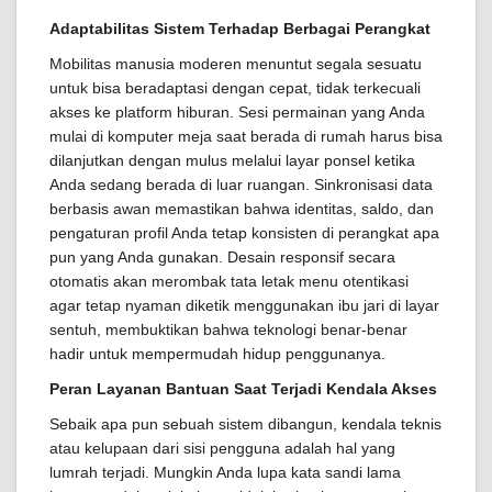
Adaptabilitas Sistem Terhadap Berbagai Perangkat
Mobilitas manusia moderen menuntut segala sesuatu
untuk bisa beradaptasi dengan cepat, tidak terkecuali
akses ke platform hiburan. Sesi permainan yang Anda
mulai di komputer meja saat berada di rumah harus bisa
dilanjutkan dengan mulus melalui layar ponsel ketika
Anda sedang berada di luar ruangan. Sinkronisasi data
berbasis awan memastikan bahwa identitas, saldo, dan
pengaturan profil Anda tetap konsisten di perangkat apa
pun yang Anda gunakan. Desain responsif secara
otomatis akan merombak tata letak menu otentikasi
agar tetap nyaman diketik menggunakan ibu jari di layar
sentuh, membuktikan bahwa teknologi benar-benar
hadir untuk mempermudah hidup penggunanya.
Peran Layanan Bantuan Saat Terjadi Kendala Akses
Sebaik apa pun sebuah sistem dibangun, kendala teknis
atau kelupaan dari sisi pengguna adalah hal yang
lumrah terjadi. Mungkin Anda lupa kata sandi lama