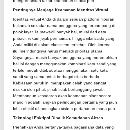
mengorbankan faktor keamanan sedikit pun.
Pentingnya Menjaga Keamanan Identitas Virtual
Identitas virtual Anda di dalam sebuah platform hiburan
bukanlah sekadar nama pengguna yang terpampang di
pojok layar. Ia mewakili banyak hal, mulai dari data
pribadi, rekam jejak permainan, hingga nilai saldo yang
Anda miliki di dalam ekosistem tersebut. Oleh karena
itu, melindunginya harus menjadi prioritas utama.
Sayangnya, masih banyak pengguna yang meremehkan
hal ini dengan menggunakan kombinasi kata sandi yang
terlalu mudah ditebak atau menggunakan satu kata
sandi yang sama untuk berbagai situs berbeda.
Kebiasaan buruk ini merupakan celah yang sangat
disukai oleh pihak-pihak tidak bertanggung jawab.
Membangun kesadaran akan keamanan siber secara
mandiri adalah langkah perlindungan pertama yang jauh
lebih efektif dibandingkan sistem pertahanan mana pun.
Teknologi Enkripsi Dibalik Kemudahan Akses
Pernahkah Anda bertanya-tanya bagaimana data yang