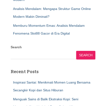
Analisis Mendalam: Mengapa Struktur Game Online
Modern Makin Diminati?
Memburu Momentum Emas: Analisis Mendalam
Fenomena Slot88 Gacor di Era Digital
Search
SEARCH
Recent Posts
Inspirasi Santai: Menikmati Momen Luang Bersama
Secangkir Kopi dan Situs Hiburan
Menguak Sains di Balik Ekstraksi Kopi: Seni