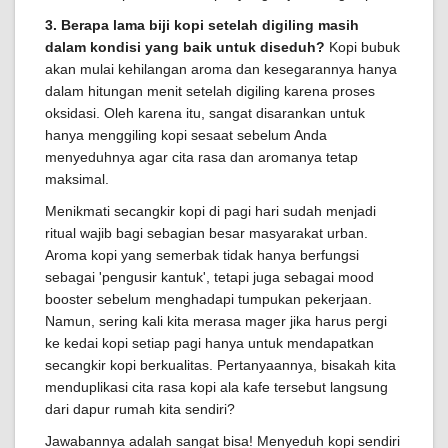
3. Berapa lama biji kopi setelah digiling masih
dalam kondisi yang baik untuk diseduh?
Kopi bubuk
akan mulai kehilangan aroma dan kesegarannya hanya
dalam hitungan menit setelah digiling karena proses
oksidasi. Oleh karena itu, sangat disarankan untuk
hanya menggiling kopi sesaat sebelum Anda
menyeduhnya agar cita rasa dan aromanya tetap
maksimal.
Menikmati secangkir kopi di pagi hari sudah menjadi
ritual wajib bagi sebagian besar masyarakat urban.
Aroma kopi yang semerbak tidak hanya berfungsi
sebagai 'pengusir kantuk', tetapi juga sebagai mood
booster sebelum menghadapi tumpukan pekerjaan.
Namun, sering kali kita merasa mager jika harus pergi
ke kedai kopi setiap pagi hanya untuk mendapatkan
secangkir kopi berkualitas. Pertanyaannya, bisakah kita
menduplikasi cita rasa kopi ala kafe tersebut langsung
dari dapur rumah kita sendiri?
Jawabannya adalah sangat bisa! Menyeduh kopi sendiri