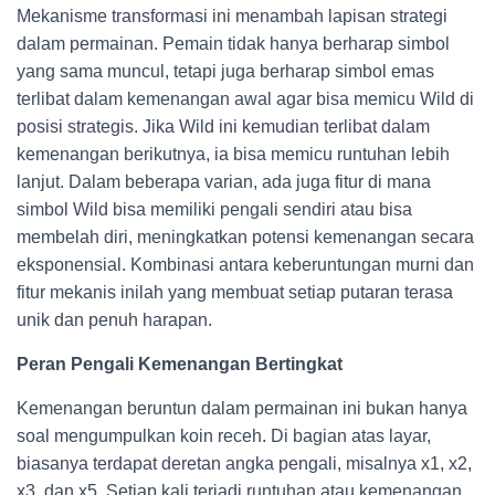
Mekanisme transformasi ini menambah lapisan strategi
dalam permainan. Pemain tidak hanya berharap simbol
yang sama muncul, tetapi juga berharap simbol emas
terlibat dalam kemenangan awal agar bisa memicu Wild di
posisi strategis. Jika Wild ini kemudian terlibat dalam
kemenangan berikutnya, ia bisa memicu runtuhan lebih
lanjut. Dalam beberapa varian, ada juga fitur di mana
simbol Wild bisa memiliki pengali sendiri atau bisa
membelah diri, meningkatkan potensi kemenangan secara
eksponensial. Kombinasi antara keberuntungan murni dan
fitur mekanis inilah yang membuat setiap putaran terasa
unik dan penuh harapan.
Peran Pengali Kemenangan Bertingkat
Kemenangan beruntun dalam permainan ini bukan hanya
soal mengumpulkan koin receh. Di bagian atas layar,
biasanya terdapat deretan angka pengali, misalnya x1, x2,
x3, dan x5. Setiap kali terjadi runtuhan atau kemenangan