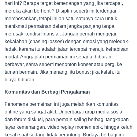
hari ini? Berapa target kemenangan yang jika tercapai,
mereka akan berhenti? Disiplin seperti ini terdengar
membosankan, tetapi inilah satu-satunya cara untuk
menikmati permainan dalam jangka panjang tanpa
merusak kondisi finansial. Jangan pernah mengejar
kekalahan (chasing losses) dengan emosi yang meledak-
ledak, karena itu adalah jalan tercepat menuju kehabisan
modal. Anggaplah permainan ini sebagai hiburan
berbayar, sama seperti menonton konser atau pergi ke
taman bermain. Jika menang, itu bonus; jika kalah, itu
biaya hiburan.
Komunitas dan Berbagi Pengalaman
Fenomena permainan ini juga melahirkan komunitas
online yang sangat aktif. Di berbagai grup media sosial
dan forum diskusi, para pemain saling berbagi tangkapan
layar kemenangan, video replay momen epik, hingga keluh
kesah saat sedang tidak beruntung. Budaya berbagi ini