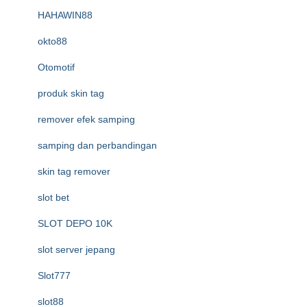
HAHAWIN88
okto88
Otomotif
produk skin tag
remover efek samping
samping dan perbandingan
skin tag remover
slot bet
SLOT DEPO 10K
slot server jepang
Slot777
slot88