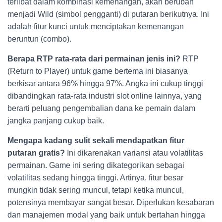
terlibat dalam kombinasi kemenangan, akan berubah
menjadi Wild (simbol pengganti) di putaran berikutnya. Ini
adalah fitur kunci untuk menciptakan kemenangan
beruntun (combo).
Berapa RTP rata-rata dari permainan jenis ini?
RTP
(Return to Player) untuk game bertema ini biasanya
berkisar antara 96% hingga 97%. Angka ini cukup tinggi
dibandingkan rata-rata industri slot online lainnya, yang
berarti peluang pengembalian dana ke pemain dalam
jangka panjang cukup baik.
Mengapa kadang sulit sekali mendapatkan fitur
putaran gratis?
Ini dikarenakan variansi atau volatilitas
permainan. Game ini sering dikategorikan sebagai
volatilitas sedang hingga tinggi. Artinya, fitur besar
mungkin tidak sering muncul, tetapi ketika muncul,
potensinya membayar sangat besar. Diperlukan kesabaran
dan manajemen modal yang baik untuk bertahan hingga