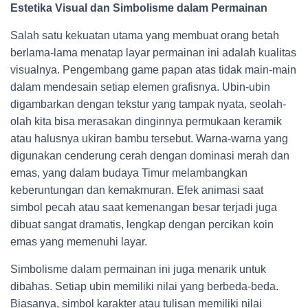
Estetika Visual dan Simbolisme dalam Permainan
Salah satu kekuatan utama yang membuat orang betah
berlama-lama menatap layar permainan ini adalah kualitas
visualnya. Pengembang game papan atas tidak main-main
dalam mendesain setiap elemen grafisnya. Ubin-ubin
digambarkan dengan tekstur yang tampak nyata, seolah-
olah kita bisa merasakan dinginnya permukaan keramik
atau halusnya ukiran bambu tersebut. Warna-warna yang
digunakan cenderung cerah dengan dominasi merah dan
emas, yang dalam budaya Timur melambangkan
keberuntungan dan kemakmuran. Efek animasi saat
simbol pecah atau saat kemenangan besar terjadi juga
dibuat sangat dramatis, lengkap dengan percikan koin
emas yang memenuhi layar.
Simbolisme dalam permainan ini juga menarik untuk
dibahas. Setiap ubin memiliki nilai yang berbeda-beda.
Biasanya, simbol karakter atau tulisan memiliki nilai