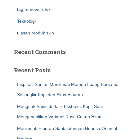
tag remover efek
Teknologi
ulasan produk skin
Recent Comments
Recent Posts
Inspirasi Santai: Menikmati Momen Luang Bersama
Secangkir Kopi dan Situs Hiburan
Menguak Sains di Balik Ekstraksi Kopi: Seni
Mengendalikan Variabel Rasa Cairan Hitam
Menikmati Hiburan Santai dengan Nuansa Oriental
Modern