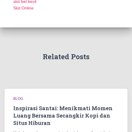
slot bet kecil
Slot Online
Related Posts
BLOG
Inspirasi Santai: Menikmati Momen
Luang Bersama Secangkir Kopi dan
Situs Hiburan