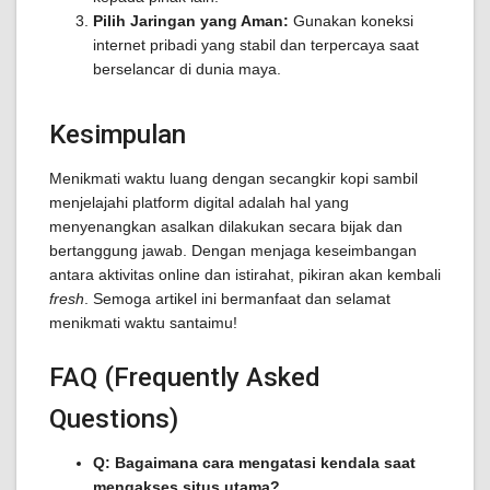
Pilih Jaringan yang Aman:
Gunakan koneksi
internet pribadi yang stabil dan terpercaya saat
berselancar di dunia maya.
Kesimpulan
Menikmati waktu luang dengan secangkir kopi sambil
menjelajahi platform digital adalah hal yang
menyenangkan asalkan dilakukan secara bijak dan
bertanggung jawab. Dengan menjaga keseimbangan
antara aktivitas online dan istirahat, pikiran akan kembali
fresh
. Semoga artikel ini bermanfaat dan selamat
menikmati waktu santaimu!
FAQ (Frequently Asked
Questions)
Q: Bagaimana cara mengatasi kendala saat
mengakses situs utama?