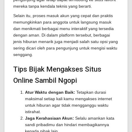
mereka tanpa kendala teknis yang berarti.
Selain itu, proses masuk akun yang cepat dan praktis
memungkinkan para anggota untuk langsung masuk
dan menikmati berbagai menu interaktif yang tersedia
dengan aman. Di dalam platform tersebut, berbagai
jenis hiburan menarik juga menjadi salah satu opsi yang
sering dicari oleh para pengunjung untuk mengisi waktu
senggang.
Tips Bijak Mengakses Situs
Online Sambil Ngopi
Atur Waktu dengan Baik:
Tetapkan durasi
maksimal setiap kali kamu mengakses internet
untuk hiburan agar tidak mengganggu waktu
istirahat.
Jaga Kerahasiaan Akun:
Selalu amankan kata
sandi pribadimu dan hindari membagikannya
kepada pihak lain.