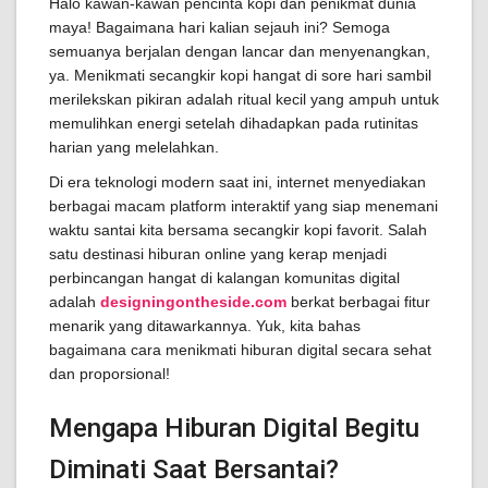
Halo kawan-kawan pencinta kopi dan penikmat dunia
maya! Bagaimana hari kalian sejauh ini? Semoga
semuanya berjalan dengan lancar dan menyenangkan,
ya. Menikmati secangkir kopi hangat di sore hari sambil
merilekskan pikiran adalah ritual kecil yang ampuh untuk
memulihkan energi setelah dihadapkan pada rutinitas
harian yang melelahkan.
Di era teknologi modern saat ini, internet menyediakan
berbagai macam platform interaktif yang siap menemani
waktu santai kita bersama secangkir kopi favorit. Salah
satu destinasi hiburan online yang kerap menjadi
perbincangan hangat di kalangan komunitas digital
adalah
designingontheside.com
berkat berbagai fitur
menarik yang ditawarkannya. Yuk, kita bahas
bagaimana cara menikmati hiburan digital secara sehat
dan proporsional!
Mengapa Hiburan Digital Begitu
Diminati Saat Bersantai?