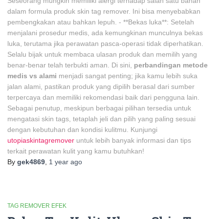
Seseorang mungkin memiliki alergi terhadap salah satu bahan
dalam formula produk skin tag remover. Ini bisa menyebabkan
pembengkakan atau bahkan lepuh. - **Bekas luka**: Setelah
menjalani prosedur medis, ada kemungkinan munculnya bekas
luka, terutama jika perawatan pasca-operasi tidak diperhatikan.
Selalu bijak untuk membaca ulasan produk dan memilih yang
benar-benar telah terbukti aman. Di sini,
perbandingan metode
medis vs alami
menjadi sangat penting; jika kamu lebih suka
jalan alami, pastikan produk yang dipilih berasal dari sumber
terpercaya dan memiliki rekomendasi baik dari pengguna lain.
Sebagai penutup, meskipun berbagai pilihan tersedia untuk
mengatasi skin tags, tetaplah jeli dan pilih yang paling sesuai
dengan kebutuhan dan kondisi kulitmu. Kunjungi
utopiaskintagremover
untuk lebih banyak informasi dan tips
terkait perawatan kulit yang kamu butuhkan!
By
gek4869
,
1 year
ago
TAG REMOVER EFEK