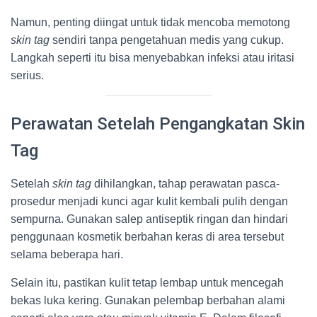
Namun, penting diingat untuk tidak mencoba memotong
skin tag
sendiri tanpa pengetahuan medis yang cukup.
Langkah seperti itu bisa menyebabkan infeksi atau iritasi
serius.
Perawatan Setelah Pengangkatan Skin
Tag
Setelah
skin tag
dihilangkan, tahap perawatan pasca-
prosedur menjadi kunci agar kulit kembali pulih dengan
sempurna. Gunakan salep antiseptik ringan dan hindari
penggunaan kosmetik berbahan keras di area tersebut
selama beberapa hari.
Selain itu, pastikan kulit tetap lembap untuk mencegah
bekas luka kering. Gunakan pelembap berbahan alami