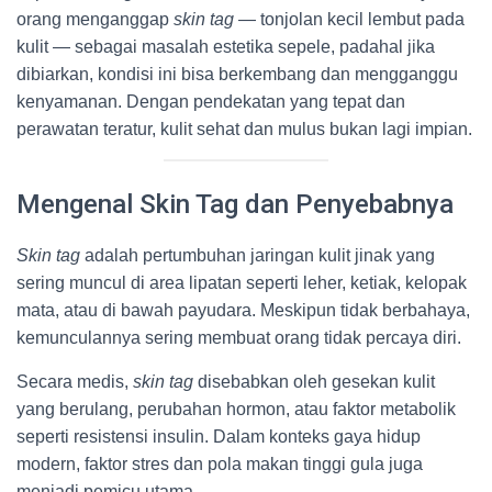
orang menganggap
skin tag
— tonjolan kecil lembut pada
kulit — sebagai masalah estetika sepele, padahal jika
dibiarkan, kondisi ini bisa berkembang dan mengganggu
kenyamanan. Dengan pendekatan yang tepat dan
perawatan teratur, kulit sehat dan mulus bukan lagi impian.
Mengenal Skin Tag dan Penyebabnya
Skin tag
adalah pertumbuhan jaringan kulit jinak yang
sering muncul di area lipatan seperti leher, ketiak, kelopak
mata, atau di bawah payudara. Meskipun tidak berbahaya,
kemunculannya sering membuat orang tidak percaya diri.
Secara medis,
skin tag
disebabkan oleh gesekan kulit
yang berulang, perubahan hormon, atau faktor metabolik
seperti resistensi insulin. Dalam konteks gaya hidup
modern, faktor stres dan pola makan tinggi gula juga
menjadi pemicu utama.