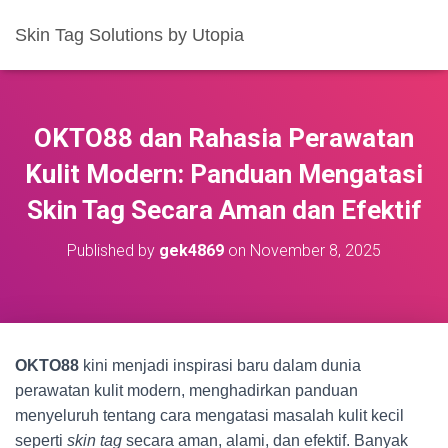
Skin Tag Solutions by Utopia
OKTO88 dan Rahasia Perawatan
Kulit Modern: Panduan Mengatasi
Skin Tag Secara Aman dan Efektif
Published by
gek4869
on
November 8, 2025
OKTO88
kini menjadi inspirasi baru dalam dunia
perawatan kulit modern, menghadirkan panduan
menyeluruh tentang cara mengatasi masalah kulit kecil
seperti
skin tag
secara aman, alami, dan efektif. Banyak