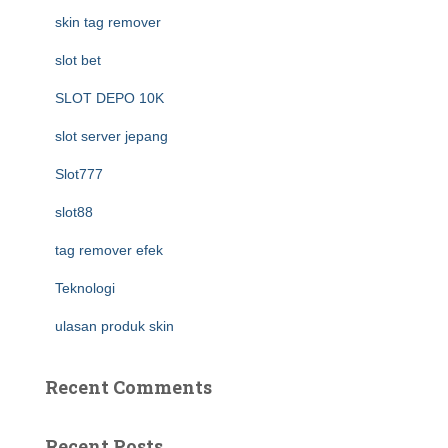
skin tag remover
slot bet
SLOT DEPO 10K
slot server jepang
Slot777
slot88
tag remover efek
Teknologi
ulasan produk skin
Recent Comments
Recent Posts