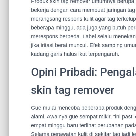
Produk skin tag remover umumnya berupa ge
bekerja dengan cara membuat jaringan tag 
merangsang respons kulit agar tag terkelu
beberapa minggu, ada juga yang butuh peraw
merespons berbeda. Label selalu menekankan
jika iritasi berat muncul. Efek samping umum
kadang garis halus ikut terpengaruh.
Opini Pribadi: Penga
skin tag remover
Gue mulai mencoba beberapa produk dengan
alami. Awalnya gue sempat mikir, “ini past
empat minggu baru terlihat perubahan pada
Selama perawatan kulit di sekitar tag jadi le