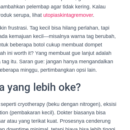
nambahkan pelembap agar tidak kering. Kalau
oduk serupa, lihat
utopiaskintagremover
.
in frustrasi. Tag kecil bisa hilang perlahan, tapi
t ada kemajuan kecil—misalnya warna tag berubah,
ntuk beberapa botol cukup membuat dompet
ah ini worth it? Yang membuat gue lanjut adalah
pa tag itu. Saran gue: jangan hanya mengandalkan
 beberapa minggu, pertimbangkan opsi lain.
a yang lebih oke?
 seperti cryotherapy (beku dengan nitrogen), eksisi
tion (pembakaran kecil). Dokter biasanya bisa
sar atau yang terikat kuat. Prosesnya cenderung
n downtime minimal, tetapi biaya bisa lebih tinggi