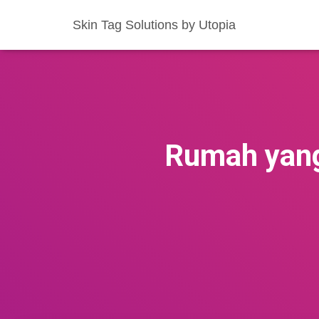
Skin Tag Solutions by Utopia
Rumah yang