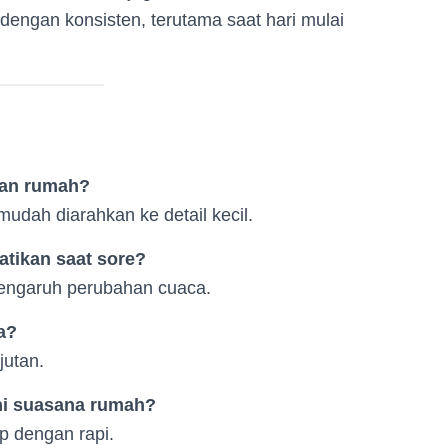
 dengan konsisten, terutama saat hari mulai
kan rumah?
udah diarahkan ke detail kecil.
atikan saat sore?
pengaruh perubahan cuaca.
a?
jutan.
i suasana rumah?
p dengan rapi.