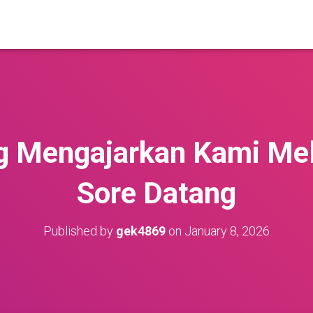
 Mengajarkan Kami Me
Sore Datang
Published by
gek4869
on
January 8, 2026