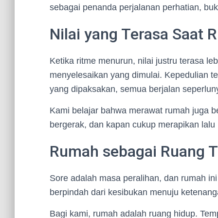
sebagai penanda perjalanan perhatian, buk
Nilai yang Terasa Saat
Ketika ritme menurun, nilai justru terasa l
menyelesaikan yang dimulai. Kepedulian terl
yang dipaksakan, semua berjalan seperlun
Kami belajar bahwa merawat rumah juga be
bergerak, dan kapan cukup merapikan lalu 
Rumah sebagai Ruang T
Sore adalah masa peralihan, dan rumah i
berpindah dari kesibukan menuju ketenan
Bagi kami, rumah adalah ruang hidup. Temp