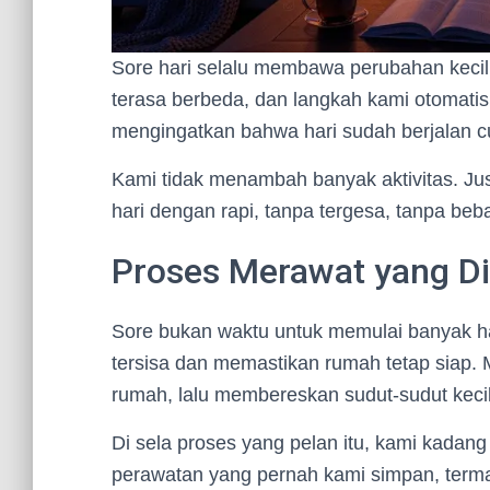
Sore hari selalu membawa perubahan kecil 
terasa berbeda, dan langkah kami otomatis
mengingatkan bahwa hari sudah berjalan c
Kami tidak menambah banyak aktivitas. Jus
hari dengan rapi, tanpa tergesa, tanpa beb
Proses Merawat yang D
Sore bukan waktu untuk memulai banyak h
tersisa dan memastikan rumah tetap siap.
rumah, lalu membereskan sudut-sudut kecil
Di sela proses yang pelan itu, kami kadan
perawatan yang pernah kami simpan, termas