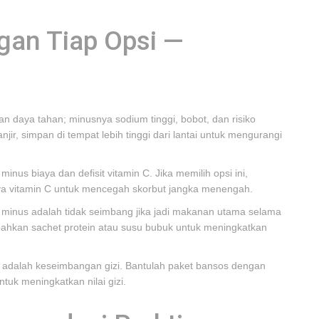
gan Tiap Opsi —
n daya tahan; minusnya sodium tinggi, bobot, dan risiko
jir, simpan di tempat lebih tinggi dari lantai untuk mengurangi
inus biaya dan defisit vitamin C. Jika memilih opsi ini,
aya vitamin C untuk mencegah skorbut jangka menengah.
t; minus adalah tidak seimbang jika jadi makanan utama selama
mbahkan sachet protein atau susu bubuk untuk meningkatkan
nus adalah keseimbangan gizi. Bantulah paket bansos dengan
tuk meningkatkan nilai gizi.