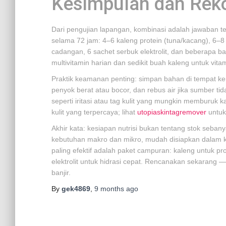
Kesimpulan dan Rek
Dari pengujian lapangan, kombinasi adalah jawaban t
selama 72 jam: 4–6 kaleng protein (tuna/kacang), 6–8
cadangan, 6 sachet serbuk elektrolit, dan beberapa 
multivitamin harian dan sedikit buah kaleng untuk vita
Praktik keamanan penting: simpan bahan di tempat k
penyok berat atau bocor, dan rebus air jika sumber tid
seperti iritasi atau tag kulit yang mungkin memburu
kulit yang terpercaya; lihat
utopiaskintagremover
untuk
Akhir kata: kesiapan nutrisi bukan tentang stok seb
kebutuhan makro dan mikro, mudah disiapkan dalam k
paling efektif adalah paket campuran: kaleng untuk prot
elektrolit untuk hidrasi cepat. Rencanakan sekarang —
banjir.
By
gek4869
,
9 months
ago