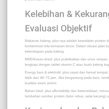
Kelebihan & Kekuran
Evaluasi Objektif
Makanan kaleng: plus-nya adalah keandalan protein da
kontaminasi bila kemasan bocor. Dalam situasi jalan ban
kelembapan pada kaleng.
MRE/freeze-dried: plus praktikalitas dan umur simpan, m
lengkapi dengan tablet vitamin C atau buah kaleng k
Energy bars & elektrolit: plus cepat dan hemat tempa
lebih dari 48–72 jam. Jika bergantung pada bars, ta
kualitas asam amino.
Bahan lokal: plus affordability dan ketersediaan; mi
tambahan sumber protein (telur rebus, selai kacang) un