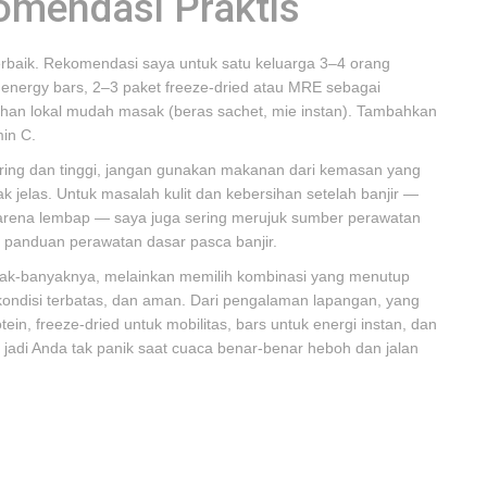
omendasi Praktis
erbaik. Rekomendasi saya untuk satu keluarga 3–4 orang
 energy bars, 2–3 paket freeze-dried atau MRE sebagai
bahan lokal mudah masak (beras sachet, mie instan). Tambahkan
min C.
ering dan tinggi, jangan gunakan makanan dari kemasan yang
ak jelas. Untuk masalah kulit dan kebersihan setelah banjir —
k karena lembap — saya juga sering merujuk sumber perawatan
 panduan perawatan dasar pasca banjir.
anyak-banyaknya, melainkan memilih kombinasi yang menutup
ondisi terbatas, dan aman. Dari pengalaman lapangan, yang
ein, freeze-dried untuk mobilitas, bars untuk energi instan, dan
 jadi Anda tak panik saat cuaca benar-benar heboh dan jalan