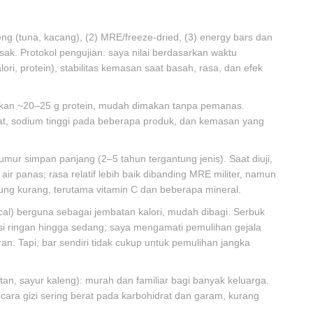
g (tuna, kacang), (2) MRE/freeze-dried, (3) energy bars dan
asak. Protokol pengujian: saya nilai berdasarkan waktu
ri, protein), stabilitas kemasan saat basah, rasa, dan efek
ikan ~20–25 g protein, mudah dimakan tanpa pemanas.
rat, sodium tinggi pada beberapa produk, dan kemasan yang
umur simpan panjang (2–5 tahun tergantung jenis). Saat diuji,
ir panas; rasa relatif lebih baik dibanding MRE militer, namun
erung kurang, terutama vitamin C dan beberapa mineral.
kcal) berguna sebagai jembatan kalori, mudah dibagi. Serbuk
drasi ringan hingga sedang; saya mengamati pemulihan gejala
an. Tapi, bar sendiri tidak cukup untuk pemulihan jangka
an, sayur kaleng): murah dan familiar bagi banyak keluarga.
ra gizi sering berat pada karbohidrat dan garam, kurang