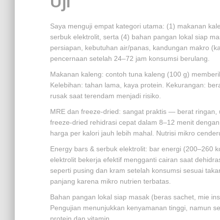
Uji
Saya menguji empat kategori utama: (1) makanan kalen
serbuk elektrolit, serta (4) bahan pangan lokal siap m
persiapan, kebutuhan air/panas, kandungan makro (kalo
pencernaan setelah 24–72 jam konsumsi berulang.
Makanan kaleng: contoh tuna kaleng (100 g) member
Kelebihan: tahan lama, kaya protein. Kekurangan: be
rusak saat terendam menjadi risiko.
MRE dan freeze-dried: sangat praktis — berat ringan, 
freeze-dried rehidrasi cepat dalam 8–12 menit dengan a
harga per kalori jauh lebih mahal. Nutrisi mikro cend
Energy bars & serbuk elektrolit: bar energi (200–260 
elektrolit bekerja efektif mengganti cairan saat dehi
seperti pusing dan kram setelah konsumsi sesuai takar
panjang karena mikro nutrien terbatas.
Bahan pangan lokal siap masak (beras sachet, mie inst
Pengujian menunjukkan kenyamanan tinggi, namun seca
protein dan vitamin.