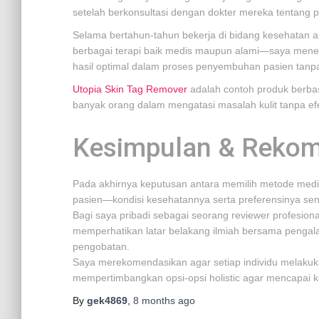
setelah berkonsultasi dengan dokter mereka tentang p
Selama bertahun-tahun bekerja di bidang kesehatan alt
berbagai terapi baik medis maupun alami—saya mene
hasil optimal dalam proses penyembuhan pasien ta
Utopia Skin Tag Remover
adalah contoh produk berba
banyak orang dalam mengatasi masalah kulit tanpa e
Kesimpulan & Rekom
Pada akhirnya keputusan antara memilih metode medis
pasien—kondisi kesehatannya serta preferensinya sendi
Bagi saya pribadi sebagai seorang reviewer profesion
memperhatikan latar belakang ilmiah bersama pengala
pengobatan.
Saya merekomendasikan agar setiap individu melakuka
mempertimbangkan opsi-opsi holistic agar mencapai 
By
gek4869
,
8 months
ago