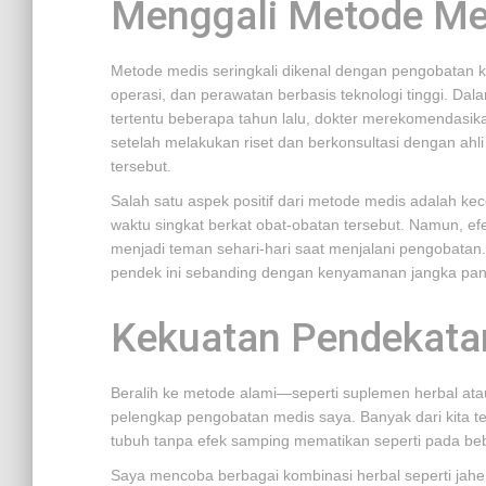
Menggali Metode Me
Metode medis seringkali dikenal dengan pengobatan k
operasi, dan perawatan berbasis teknologi tinggi. Dal
tertentu beberapa tahun lalu, dokter merekomendasika
setelah melakukan riset dan berkonsultasi dengan ahl
tersebut.
Salah satu aspek positif dari metode medis adalah ke
waktu singkat berkat obat-obatan tersebut. Namun, ef
menjadi teman sehari-hari saat menjalani pengobatan.
pendek ini sebanding dengan kenyamanan jangka pa
Kekuatan Pendekata
Beralih ke metode alami—seperti suplemen herbal atau 
pelengkap pengobatan medis saya. Banyak dari kita te
tubuh tanpa efek samping mematikan seperti pada be
Saya mencoba berbagai kombinasi herbal seperti jah