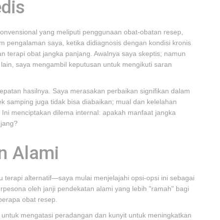
dis
onvensional yang meliputi penggunaan obat-obatan resep,
am pengalaman saya, ketika didiagnosis dengan kondisi kronis
n terapi obat jangka panjang. Awalnya saya skeptis; namun
i lain, saya mengambil keputusan untuk mengikuti saran
cepatan hasilnya. Saya merasakan perbaikan signifikan dalam
ek samping juga tidak bisa diabaikan; mual dan kelelahan
 Ini menciptakan dilema internal: apakah manfaat jangka
njang?
n Alami
terapi alternatif—saya mulai menjelajahi opsi-opsi ini sebagai
rpesona oleh janji pendekatan alami yang lebih "ramah" bagi
berapa obat resep.
e untuk mengatasi peradangan dan kunyit untuk meningkatkan