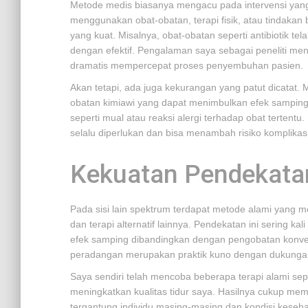
Metode medis biasanya mengacu pada intervensi yang d
menggunakan obat-obatan, terapi fisik, atau tindakan 
yang kuat. Misalnya, obat-obatan seperti antibiotik tel
dengan efektif. Pengalaman saya sebagai peneliti me
dramatis mempercepat proses penyembuhan pasien.
Akan tetapi, ada juga kekurangan yang patut dicatat
obatan kimiawi yang dapat menimbulkan efek sampin
seperti mual atau reaksi alergi terhadap obat tertentu
selalu diperlukan dan bisa menambah risiko komplikasi
Kekuatan Pendekata
Pada sisi lain spektrum terdapat metode alami yang 
dan terapi alternatif lainnya. Pendekatan ini sering 
efek samping dibandingkan dengan pengobatan konve
peradangan merupakan praktik kuno dengan dukungan
Saya sendiri telah mencoba beberapa terapi alami se
meningkatkan kualitas tidur saya. Hasilnya cukup mem
tergantung individu masing-masing dan kondisi keseha