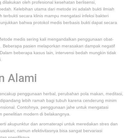
ilakukan oleh profesional kesehatan berlisensi,
bedah. Kelebihan utama dari metode ini adalah bukti ilmiah
ah terbukti secara klinis mampu mengatasi infeksi bakteri
nunjukkan bahwa protokol medis berbasis bukti dapat secara
. Metode medis sering kali mengandalkan penggunaan obat-
g. Beberapa pasien melaporkan merasakan dampak negatif
. Dalam beberapa kasus lain, intervensi bedah mungkin tidak
.
n Alami
mencakup penggunaan herbal, perubahan pola makan, meditasi,
kali dipandang lebih ramah bagi tubuh karena cenderung minim
nsional. Contohnya, penggunaan jahe untuk mengatasi
 penelitian modern di belakangnya.
perti akupunktur dan aromaterapi untuk meredakan stres dan
uaskan; namun efektivitasnya bisa sangat bervariasi
tan spesifiknya.