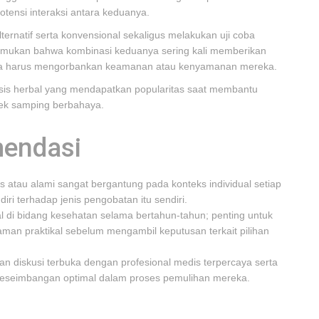
otensi interaksi antara keduanya.
ernatif serta konvensional sekaligus melakukan uji coba
mukan bahwa kombinasi keduanya sering kali memberikan
npa harus mengorbankan keamanan atau kenyamanan mereka.
sis herbal yang mendapatkan popularitas saat membantu
fek samping berbahaya.
endasi
 atau alami sangat bergantung pada konteks individual setiap
ri terhadap jenis pengobatan itu sendiri.
al di bidang kesehatan selama bertahun-tahun; penting untuk
man praktikal sebelum mengambil keputusan terkait pilihan
n diskusi terbuka dengan profesional medis terpercaya serta
keseimbangan optimal dalam proses pemulihan mereka.