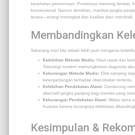
kesehatan pencernaan. Prosesnya memang lambat; ha
konvensional. Namun demikian, manfaat jangka panjan
terasa—energi meningkat dan kualitas tidur membaik.
Membandingkan Kele
Sekarang mari kita telaah lebih jauh mengenai kelebi
Kelebihan Metode Medis:
Hasil cepat dan kem
Teknologi modern memungkinkan diagnosis akur
Kekurangan Metode Medis:
Efek samping dapat
ketergantungan terhadap obat-obatan tertentu.
Kelebihan Pendekatan Alami:
Cenderung memil
alternatif jangka panjang bagi mereka yang men
Kekurangan Pendekatan Alami:
Waktu lama un
frustrasi karena kurangnya efektivitas dibandi
Kesimpulan & Rekom