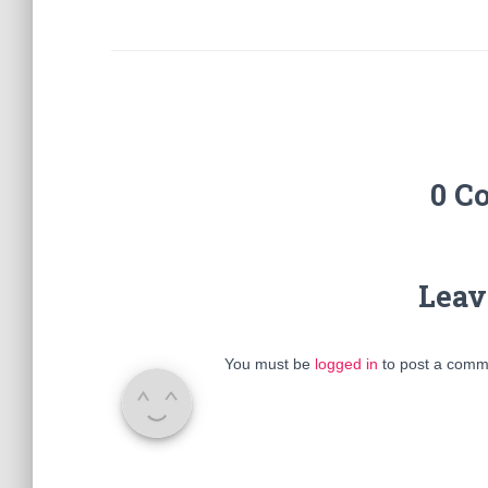
0 C
Leav
You must be
logged in
to post a comm