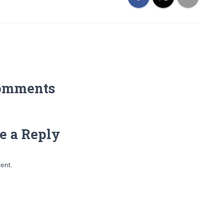
omments
e a Reply
ent.