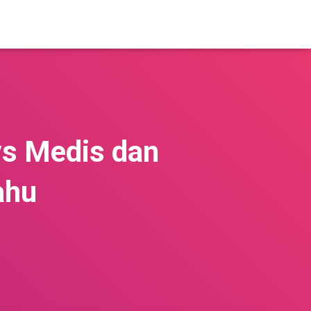
vs Medis dan
ahu