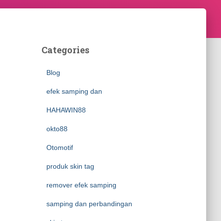
Categories
Blog
efek samping dan
HAHAWIN88
okto88
Otomotif
produk skin tag
remover efek samping
samping dan perbandingan