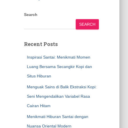
Search
SEARCH
Recent Posts
Inspirasi Santai: Menikmati Momen
Luang Bersama Secangkir Kopi dan
Situs Hiburan
Menguak Sains di Balik Ekstraksi Kopi:
Seni Mengendalikan Variabel Rasa
Cairan Hitam
Menikmati Hiburan Santai dengan
Nuansa Oriental Modern