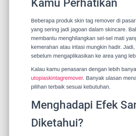
Kamu Perhatikan
Beberapa produk skin tag remover di pasar
yang sering jadi jagoan dalam skincare. Ba
membantu menghilangkan sel-sel mati yan
kemerahan atau iritasi mungkin hadir. Jadi
sebelum mengaplikasikan ke area yang lebi
Kalau kamu penasaran dengan lebih banyak 
utopiaskintagremover
. Banyak ulasan men
pilihan terbaik sesuai kebutuhan.
Menghadapi Efek Sa
Diketahui?