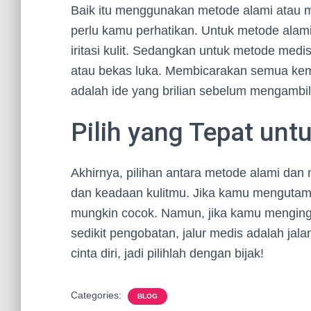
Baik itu menggunakan metode alami atau m
perlu kamu perhatikan. Untuk metode ala
iritasi kulit. Sedangkan untuk metode medi
atau bekas luka. Membicarakan semua kemu
adalah ide yang brilian sebelum mengambil
Pilih yang Tepat unt
Akhirnya, pilihan antara metode alami dan 
dan keadaan kulitmu. Jika kamu mengutam
mungkin cocok. Namun, jika kamu mengingi
sedikit pengobatan, jalur medis adalah jala
cinta diri, jadi pilihlah dengan bijak!
Categories:
BLOG