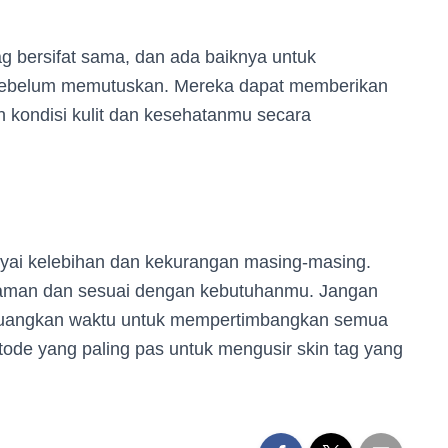
g bersifat sama, dan ada baiknya untuk
t sebelum memutuskan. Mereka dapat memberikan
 kondisi kulit dan kesehatanmu secara
ai kelebihan dan kekurangan masing-masing.
nyaman dan sesuai dengan kebutuhanmu. Jangan
Luangkan waktu untuk mempertimbangkan semua
ode yang paling pas untuk mengusir skin tag yang