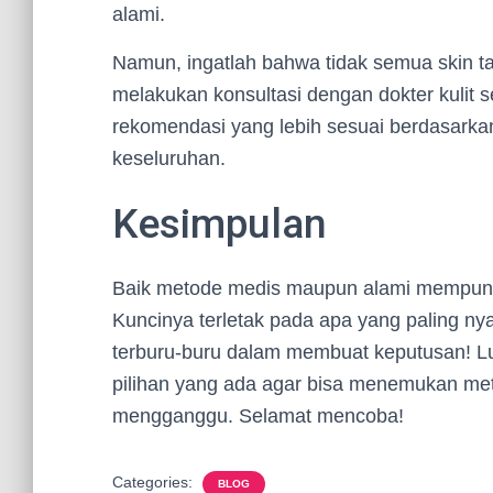
alami.
Namun, ingatlah bahwa tidak semua skin ta
melakukan konsultasi dengan dokter kuli
rekomendasi yang lebih sesuai berdasarkan
keseluruhan.
Kesimpulan
Baik metode medis maupun alami mempuny
Kuncinya terletak pada apa yang paling 
terburu-buru dalam membuat keputusan! 
pilihan yang ada agar bisa menemukan met
mengganggu. Selamat mencoba!
Categories:
BLOG