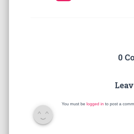
0 C
Leav
You must be
logged in
to post a comm