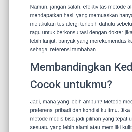
Namun, jangan salah, efektivitas metode al
mendapatkan hasil yang memuaskan hanya 
melakukan tes alergi terlebih dahulu seb
ragu untuk berkonsultasi dengan dokter j
lebih lanjut, banyak yang merekomendasika
sebagai referensi tambahan.
Membandingkan Kedu
Cocok untukmu?
Jadi, mana yang lebih ampuh? Metode medi
preferensi pribadi dan kondisi kulitmu. Ji
metode medis bisa jadi pilihan yang tepat 
sesuatu yang lebih alami atau memiliki kuli