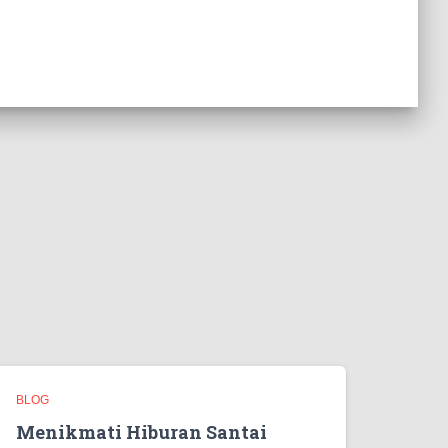
BLOG
Menikmati Hiburan Santai