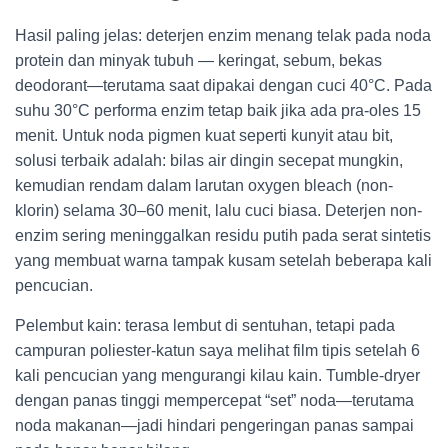
Hasil paling jelas: deterjen enzim menang telak pada noda
protein dan minyak tubuh — keringat, sebum, bekas
deodorant—terutama saat dipakai dengan cuci 40°C. Pada
suhu 30°C performa enzim tetap baik jika ada pra-oles 15
menit. Untuk noda pigmen kuat seperti kunyit atau bit,
solusi terbaik adalah: bilas air dingin secepat mungkin,
kemudian rendam dalam larutan oxygen bleach (non-
klorin) selama 30–60 menit, lalu cuci biasa. Deterjen non-
enzim sering meninggalkan residu putih pada serat sintetis
yang membuat warna tampak kusam setelah beberapa kali
pencucian.
Pelembut kain: terasa lembut di sentuhan, tetapi pada
campuran poliester-katun saya melihat film tipis setelah 6
kali pencucian yang mengurangi kilau kain. Tumble-dryer
dengan panas tinggi mempercepat “set” noda—terutama
noda makanan—jadi hindari pengeringan panas sampai