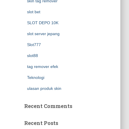
skin tag remover
slot bet
SLOT DEPO 10K
slot server jepang
Slot777
slot88
tag remover efek
Teknologi
ulasan produk skin
Recent Comments
Recent Posts