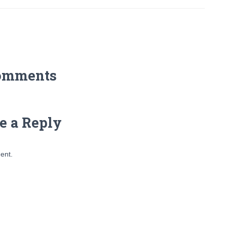
omments
e a Reply
ent.