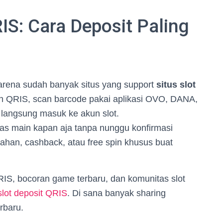
RIS: Cara Deposit Paling
arena sudah banyak situs yang support
situs slot
lih QRIS, scan barcode pakai aplikasi OVO, DANA,
langsung masuk ke akun slot.
 gas main kapan aja tanpa nunggu konfirmasi
ahan, cashback, atau free spin khusus buat
 QRIS, bocoran game terbaru, dan komunitas slot
 slot deposit QRIS
. Di sana banyak sharing
rbaru.