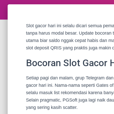
Slot gacor hari ini selalu dicari semua p
tanpa harus modal besar. Update bocoran t
utama biar saldo nggak cepat habis dan main
slot deposit QRIS yang praktis juga makin 
Bocoran Slot Gacor H
Setiap pagi dan malam, grup Telegram dan 
gacor hari ini. Nama-nama seperti Gates o
selalu masuk list rekomendasi karena bany
Selain pragmatic, PGSoft juga lagi naik 
yang sering kasih scatter.