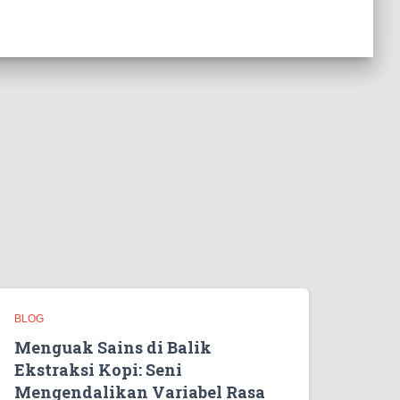
BLOG
Menguak Sains di Balik
Ekstraksi Kopi: Seni
Mengendalikan Variabel Rasa