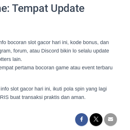
ne: Tempat Update
nfo bocoran slot gacor hari ini, kode bonus, dan
gram, forum, atau Discord bikin lo selalu update
tters lain.
di tempat pertama bocoran game atau event terbaru
fo slot gacor hari ini, ikuti pola spin yang lagi
QRIS buat transaksi praktis dan aman.