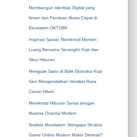
Membangun Identitas Digital yang
Aman dan Panduan Akses Cepat di
Ekosistem OKTO88
Inspirasi Santai: Menikmati Momen
Luang Bersama Secangkir Kopi dan
Situs Hiburan
Menguak Sains di Balik Ekstraksi Kopi:
Seni Mengendalikan Variabel Rasa
Cairan Hitam
Menikmati Hiburan Santai dengan
Nuansa Oriental Modern
Analisis Mendalam: Mengapa Struktur
Game Online Modern Makin Diminati?