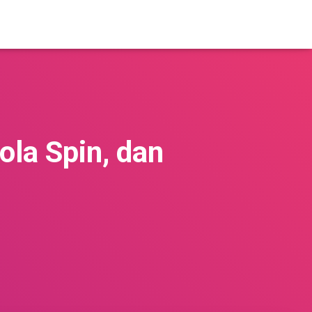
ola Spin, dan