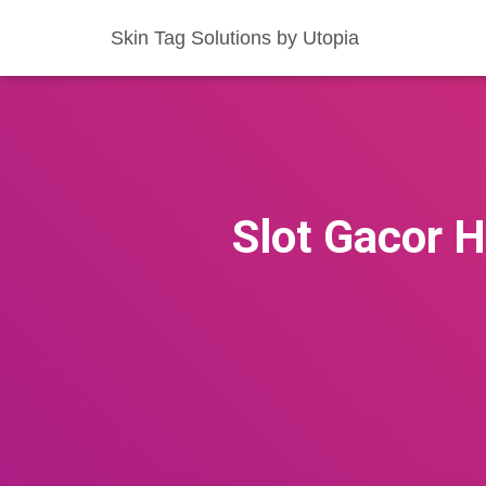
Skin Tag Solutions by Utopia
Slot Gacor H