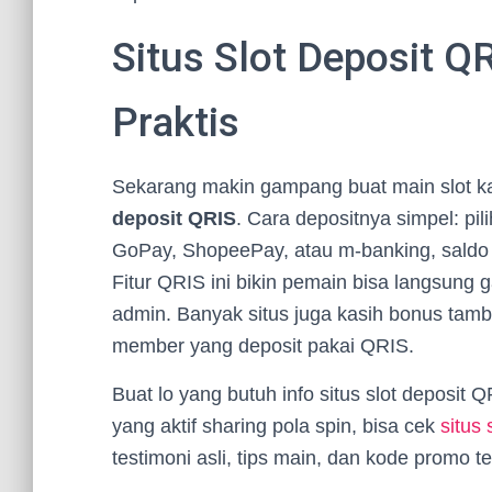
Situs Slot Deposit Q
Praktis
Sekarang makin gampang buat main slot k
deposit QRIS
. Cara depositnya simpel: pi
GoPay, ShopeePay, atau m-banking, saldo 
Fitur QRIS ini bikin pemain bisa langsung
admin. Banyak situs juga kasih bonus tamb
member yang deposit pakai QRIS.
Buat lo yang butuh info situs slot deposit
yang aktif sharing pola spin, bisa cek
situs
testimoni asli, tips main, dan kode promo te