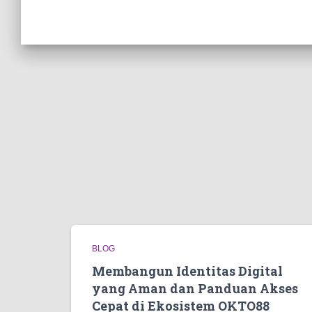
BLOG
Membangun Identitas Digital
yang Aman dan Panduan Akses
Cepat di Ekosistem OKTO88