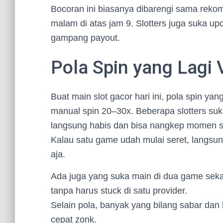
Bocoran ini biasanya dibarengi sama rekom
malam di atas jam 9. Slotters juga suka up
gampang payout.
Pola Spin yang Lagi V
Buat main slot gacor hari ini, pola spin yan
manual spin 20–30x. Beberapa slotters suka
langsung habis dan bisa nangkep momen sc
Kalau satu game udah mulai seret, langsung
aja.
Ada juga yang suka main di dua game sekal
tanpa harus stuck di satu provider.
Selain pola, banyak yang bilang sabar dan 
cepat zonk.